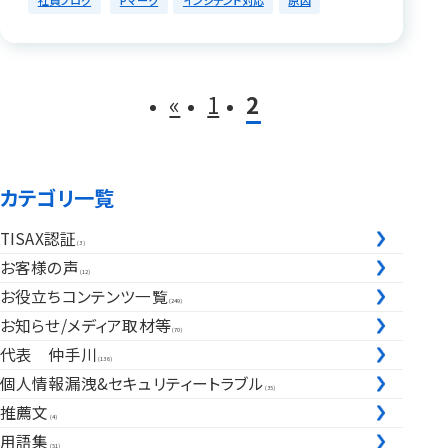
社員ブログ
Pマーク
インシデント対応
原因
«
1
2
投稿ナビゲーション
カテゴリ一覧
TISAX認証
(3)
お客様の声
(12)
お役立ちコンテンツ一覧
(249)
お知らせ/メディア取材等
(70)
代表 仲手川
(136)
個人情報漏洩&セキュリティートラブル
(35)
推薦文
(4)
用語集
(51)