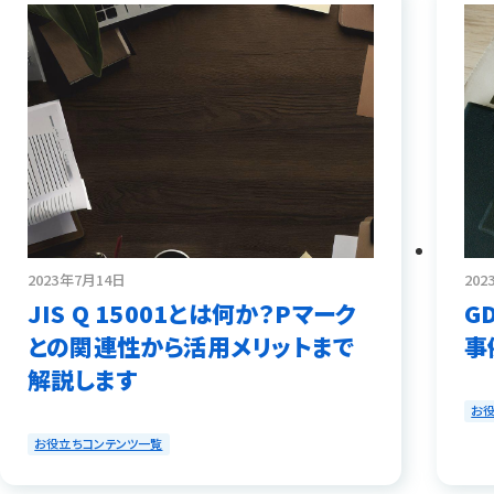
2023年7月14日
202
JIS Q 15001とは何か？Pマーク
G
との関連性から活用メリットまで
事
解説します
お
お役立ちコンテンツ一覧