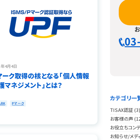
03
25年4月4日
マーク取得の核となる「個人情報
護マネジメント」とは？
カテゴリ一
ARK
Pマーク
TISAX認証
(3
お客様の声
(1
お役立ちコン
お知らせ/メデ