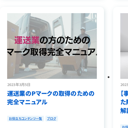
2023年3月5日
20
運送業のPマークの取得のための
【
完全マニュアル
た
解
お役立ちコンテンツ一覧
ブログ
お