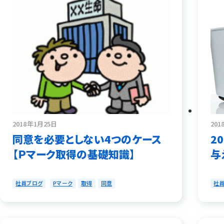
2018年1月25日
201
同意を必要としない4つのケース
2
【Ｐマーク取得の基礎知識】
与
社員ブログ
Pマーク
取得
同意
社