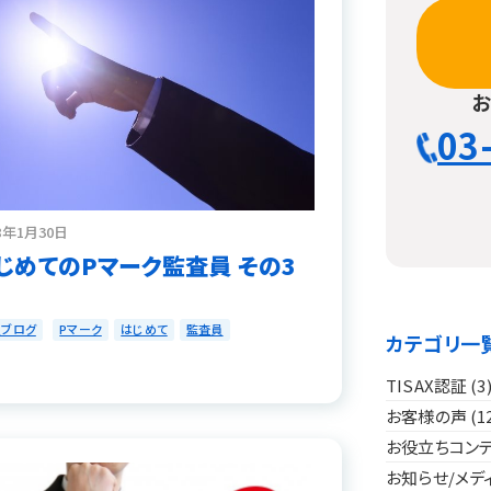
03
8年1月30日
じめてのPマーク監査員 その3
員ブログ
Pマーク
はじめて
監査員
カテゴリ一
TISAX認証
(3
お客様の声
(1
お役立ちコン
お知らせ/メデ