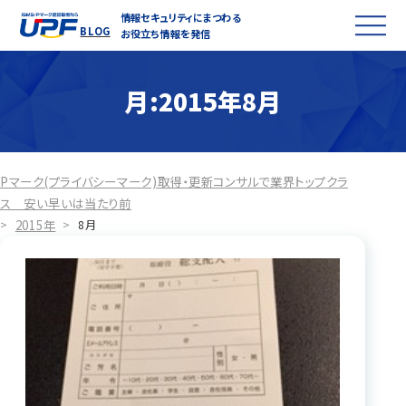
情報セキュリティにまつわる
BLOG
お役立ち情報を発信
月:
2015年8月
Pマーク(プライバシーマーク)取得・更新コンサルで業界トップクラ
ス 安い早いは当たり前
2015年
>
>
8月