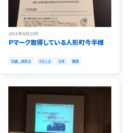
2015年8月23日
Ｐマーク取得している人形町今半様
代表 仲手川
Pマーク
今半
取得