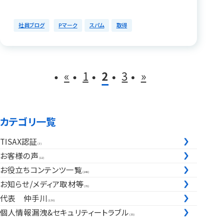
社員ブログ
Pマーク
スパム
取得
«
1
2
3
»
投稿ナビゲーション
カテゴリ一覧
TISAX認証
(3)
お客様の声
(12)
お役立ちコンテンツ一覧
(249)
お知らせ/メディア取材等
(70)
代表 仲手川
(136)
個人情報漏洩&セキュリティートラブル
(35)