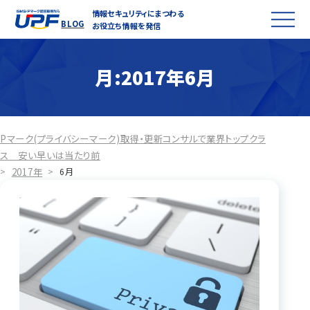
情報セキュリティにまつわる
BLOG
お役立ち情報を発信
月:
2017年6月
Pマーク(プライバシーマーク)取得・更新コンサルで業界トップクラ
ス 安い早いは当たり前
2017年
>
>
6月