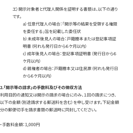
エ）開示対象者と代理人関係を証明する書類は、以下の通り
です。
a）任意代理人の場合：「開示等の結果を受領する権限
を委任する」旨を記載した委任状
b）未成年後見人の場合：戸籍謄本または登記事項証
明書（何れも発行日から６ケ月以内）
c）成年後見人の場合：登記事項証明書（発行日から６
ケ月以内）
d）親権者の場合：戸籍謄本又は住民票（何れも発行日
から６ケ月以内）
2.「開示等の請求」の手数料及びその徴収方法
利用目的の通知又は開示の請求の場合にのみ、１回の請求につき、
以下の金額（別途請求する郵送料を含む）を申し受けます。下記金額
分の郵便切手を請求書類の郵送時に同封してください。
・手数料金額：1,000円