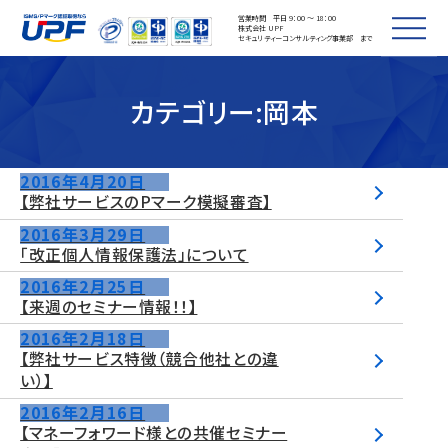
営業時間 平日 9：00 ～ 18：00
株式会社 UPF
セキュリティーコンサルティング事業部 まで
カテゴリー:
岡本
2016年4月20日
【弊社サービスのPマーク模擬審査】
2016年3月29日
「改正個人情報保護法」について
2016年2月25日
【来週のセミナー情報！！】
2016年2月18日
【弊社サービス特徴（競合他社との違
い）】
2016年2月16日
【マネーフォワード様との共催セミナー