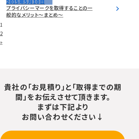
2015年5月10日
プライバシーマークを取得することの一
般的なメリット～まとめ～
投
1
稿
2
ナ
»
ビ
ゲ
ー
シ
ョ
貴社の「お見積り」と「取得までの期
ン
間」をお伝えさせて頂きます。
まずは下記より
お問い合わせください↓