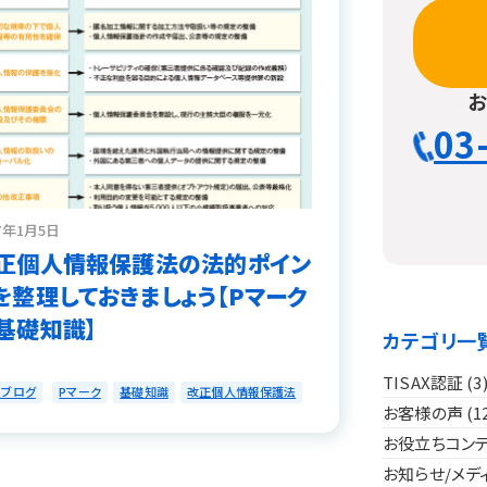
03
17年1月5日
正個人情報保護法の法的ポイン
を整理しておきましょう【Pマーク
基礎知識】
カテゴリ一
TISAX認証
(3
員ブログ
Pマーク
基礎知識
改正個人情報保護法
お客様の声
(1
お役立ちコン
お知らせ/メデ