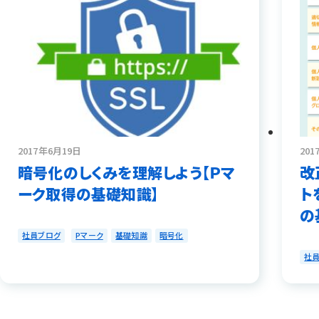
2017年6月19日
20
暗号化のしくみを理解しよう【Ｐマ
改
ーク取得の基礎知識】
ト
の
社員ブログ
Pマーク
基礎知識
暗号化
社