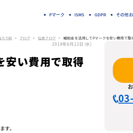
Pマーク
ISMS
GDPR
その他
当たり前
>
ブログ
>
社員ブログ
>
補助金を活用してＰマークを安い費用で取
2019年6月12日（水）
を安い費用で取得
03
ます。