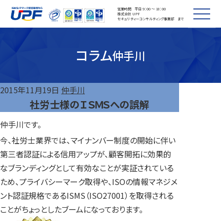
営業時間 平日 9：00 ～ 18：00
株式会社 UPF
セキュリティーコンサルティング事業部 まで
コラム
仲手川
2015年11月19日
仲手川
社労士様のＩＳＭＳへの誤解
仲手川です。
今、社労士業界では、マイナンバー制度の開始に伴い
第三者認証による信用アップが、顧客開拓に効果的
なブランディングとして有効なことが実証されている
ため、プライバシーマーク取得や、ISOの情報マネジメ
ント認証規格であるISMS（ISO27001）を取得される
ことがちょっとしたブームになっております。