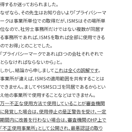
得するか迷っておられました。
なぜなら、その先生はお知り合いより「プライバシーマ
ークは事業所単位での取得だが、ISMSはその場所単
位なので、社労士事務所だけではない複数が同居す
る事務所であれば、ISMSを取れば全部に使用できる
のでお得」とのことでした。
「プライバシーマークであれば3つの会社それぞれで
とらなければならないから」と。
しかし、結論から申しまして
これは全くの誤解です
。
事業所が違えば、ISMSの適用範囲を共有することは
できません。ましてやISMSロゴを同居であるからとい
え他の事業所で使用することなどはできません。
万一不正な使用方法で使用していることが審査機関
に発覚した場合は、使用停止の是正警告を受け、一定
期間内に改善を行わない場合は、審査機関のHP上で
「不正使用事業所」として公開され、最悪認証の取り