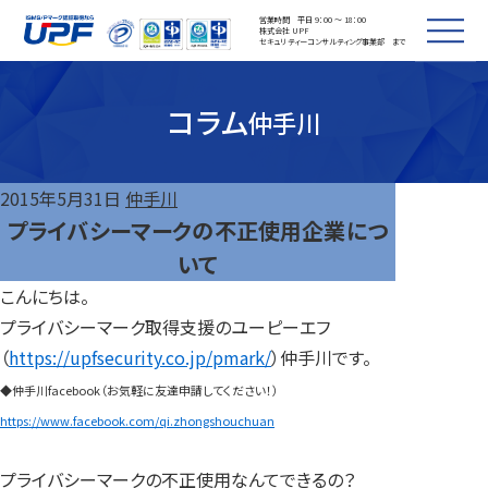
営業時間 平日 9：00 ～ 18：00
株式会社 UPF
セキュリティーコンサルティング事業部 まで
コラム
仲手川
2015年5月31日
仲手川
プライバシーマークの不正使用企業につ
いて
こんにちは。
プライバシーマーク取得支援のユーピーエフ
（
https://upfsecurity.co.jp/pmark/
）仲手川です。
◆仲手川facebook（お気軽に友達申請してください！）
https://www.facebook.com/qi.zhongshouchuan
プライバシーマークの不正使用なんてできるの？