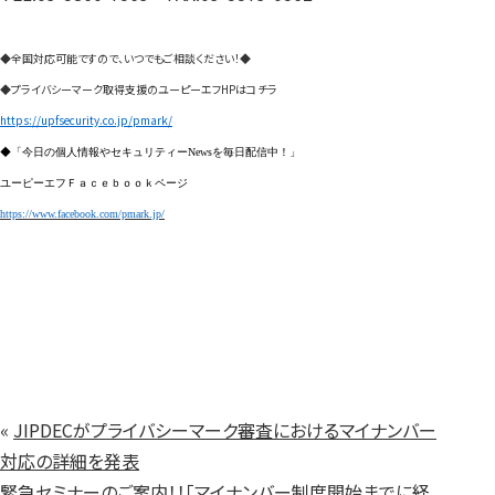
◆全国対応可能ですので、いつでもご相談ください！◆
◆プライバシーマーク取得支援のユーピーエフHPはコチラ
https://upfsecurity.co.jp/pmark/
◆「今日の個人情報やセキュリティー
News
を毎日配信中！」
ユーピーエフＦａｃｅｂｏｏｋページ
https://www.facebook.com/pmark.jp/
«
JIPDECがプライバシーマーク審査におけるマイナンバー
対応の詳細を発表
緊急セミナーのご案内！！「マイナンバー制度開始までに経