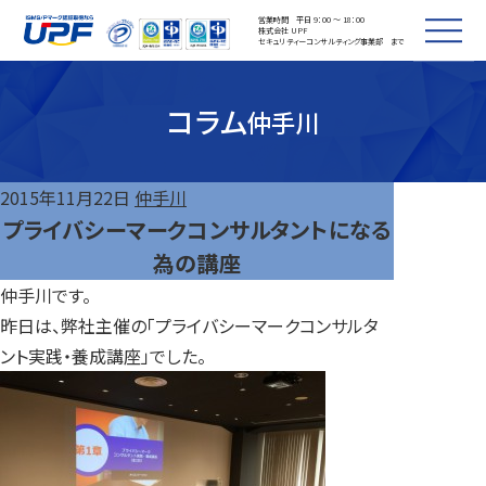
営業時間 平日 9：00 ～ 18：00
株式会社 UPF
セキュリティーコンサルティング事業部 まで
コラム
仲手川
2015年11月22日
仲手川
プライバシーマークコンサルタントになる
為の講座
仲手川です。
昨日は、弊社主催の「プライバシーマークコンサルタ
ント実践・養成講座」でした。